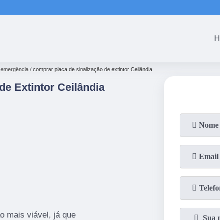
(61)
3465-5301
(61)
3465-53
H
e emergência
comprar placa de sinalização de extintor Ceilândia
de Extintor Ceilândia
o mais viável, já que