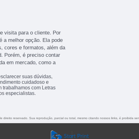
 visita para o cliente. Por
 é a melhor opção. Ela pode
, cores e formatos, além da
d. Porém, é preciso contar
ida em mercado, como a
sclarecer suas dúvidas,
endimento cuidadoso e
m trabalhamos com Letras
os especialistas.
de direito reservado. Sua reprodução, parcial ou total, mesmo citando nossos links, é proibida se