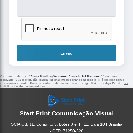
Enviar
O conteúdo do texto "
Placa Sinalização Interna Atacado Sol Nascente
" é de direito
reservado. Sua reprodução, parcial ou total, mesmo citando nossos links, é proibida sem a
autorização do autor. Crime de violação de direito autoral – artigo 184 do Código Penal –
Lei
9610/98 - Lei de direitos autorais
.
Start Print Comunicação Visual
SCIA Qd. 11, Conjunto 3, Lotes 3 e 4 , 11, Sala 104 Brasília
- CEP: 71250-520