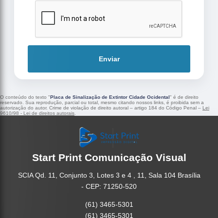
Enviar
O conteúdo do texto "
Placa de Sinalização de Extintor Cidade Ocidental
" é de direito
reservado. Sua reprodução, parcial ou total, mesmo citando nossos links, é proibida sem a
autorização do autor. Crime de violação de direito autoral – artigo 184 do Código Penal –
Lei
9610/98 - Lei de direitos autorais
.
Start Print Comunicação Visual
SCIA Qd. 11, Conjunto 3, Lotes 3 e 4 , 11, Sala 104 Brasília
- CEP: 71250-520
(61) 3465-5301
(61) 3465-5301