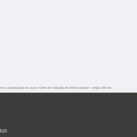
sem a autorização do autor. Crime de violação de direito autoral – artigo 184 do
-520