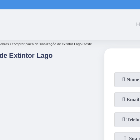
(61)
3465-5301
(61)
3465-53
H
 obras
comprar placa de sinalização de extintor Lago Oeste
de Extintor Lago