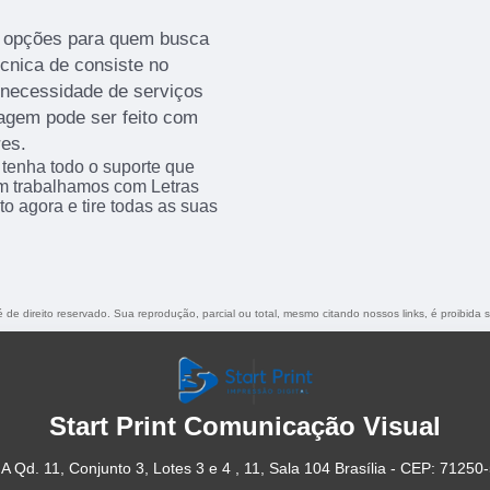
s opções para quem busca
cnica de consiste no
 necessidade de serviços
otagem pode ser feito com
res.
 tenha todo o suporte que
ém trabalhamos com Letras
to agora e tire todas as suas
é de direito reservado. Sua reprodução, parcial ou total, mesmo citando nossos links, é proibida 
Start Print Comunicação Visual
A Qd. 11, Conjunto 3, Lotes 3 e 4 , 11, Sala 104 Brasília - CEP: 71250