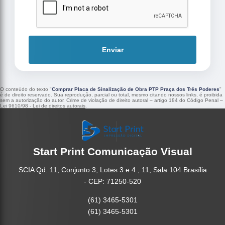
Enviar
O conteúdo do texto "
Comprar Placa de Sinalização de Obra PTP Praça dos Três Poderes
"
é de direito reservado. Sua reprodução, parcial ou total, mesmo citando nossos links, é proibida
sem a autorização do autor. Crime de violação de direito autoral – artigo 184 do Código Penal –
Lei 9610/98 - Lei de direitos autorais
.
Start Print Comunicação Visual
SCIA Qd. 11, Conjunto 3, Lotes 3 e 4 , 11, Sala 104 Brasília
- CEP: 71250-520
(61) 3465-5301
(61) 3465-5301