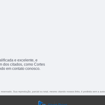
ificada e excelente, e
m dos citados, como Cortes
ndo em contato conosco.
to reservado. Sua reprodução, parcial ou total, mesmo citando nossos links, é proibida sem a auto