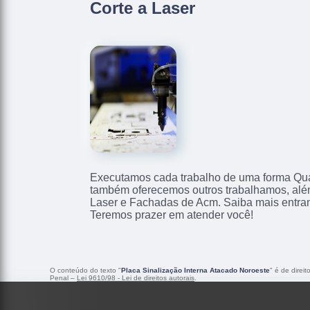
Corte a Laser
Executamos cada trabalho de uma forma Qual
também oferecemos outros trabalhamos, alé
Laser e Fachadas de Acm. Saiba mais entra
Teremos prazer em atender você!
O conteúdo do texto "
Placa Sinalização Interna Atacado Noroeste
" é de direi
Penal –
Lei 9610/98 - Lei de direitos autorais
.