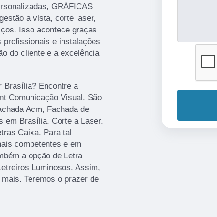
ersonalizadas, GRÁFICAS
gestão a vista, corte laser,
iços. Isso acontece graças
profissionais e instalações
o do cliente e a excelência
r Brasília? Encontre a
rint Comunicação Visual. São
Fachada Acm, Fachada de
 em Brasília, Corte a Laser,
ras Caixa. Para tal
onais competentes e em
mbém a opção de Letra
Letreiros Luminosos. Assim,
r mais. Teremos o prazer de