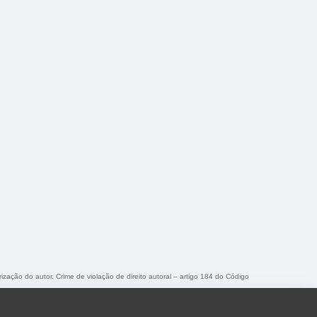
rização do autor. Crime de violação de direito autoral – artigo 184 do Código