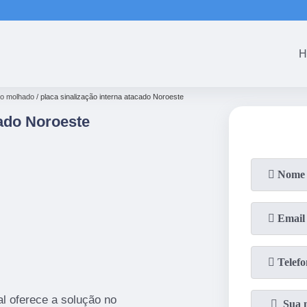
(61)
3465-5301
(61)
3465-53
H
so molhado
placa sinalização interna atacado Noroeste
cado Noroeste
l oferece a solução no