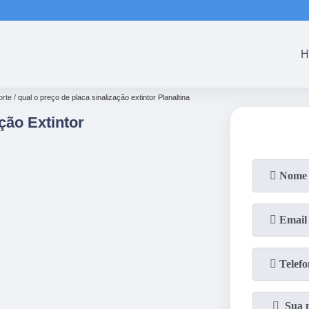
(61)
3465-5301
(61)
3465-53
H
orte
qual o preço de placa sinalização extintor Planaltina
ção Extintor