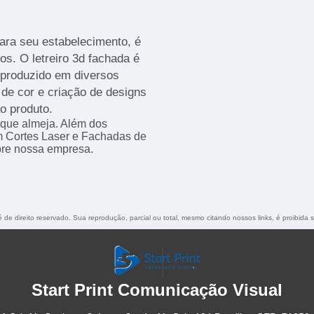
ara seu estabelecimento, é
s. O letreiro 3d fachada é
 produzido em diversos
de cor e criação de designs
o produto.
 que almeja. Além dos
m Cortes Laser e Fachadas de
bre nossa empresa.
é de direito reservado. Sua reprodução, parcial ou total, mesmo citando nossos links, é proibida 
Start Print Comunicação Visual