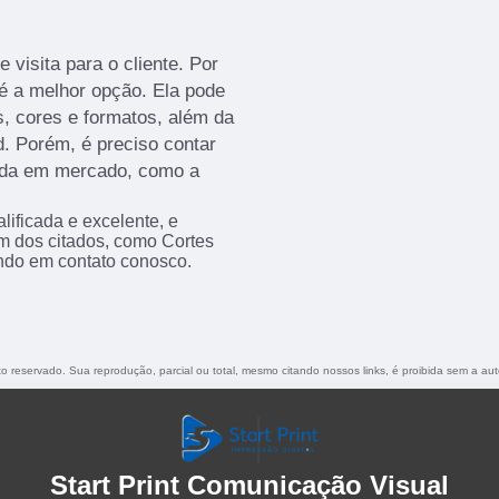
 visita para o cliente. Por
 é a melhor opção. Ela pode
, cores e formatos, além da
d. Porém, é preciso contar
ida em mercado, como a
ificada e excelente, e
m dos citados, como Cortes
ndo em contato conosco.
ito reservado. Sua reprodução, parcial ou total, mesmo citando nossos links, é proibida sem a aut
Start Print Comunicação Visual