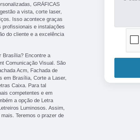
ersonalizadas, GRÁFICAS
gestão a vista, corte laser,
iços. Isso acontece graças
profissionais e instalações
o do cliente e a excelência
r Brasília? Encontre a
rint Comunicação Visual. São
Fachada Acm, Fachada de
 em Brasília, Corte a Laser,
ras Caixa. Para tal
onais competentes e em
mbém a opção de Letra
Letreiros Luminosos. Assim,
r mais. Teremos o prazer de