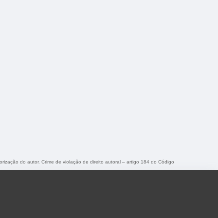
orização do autor. Crime de violação de direito autoral – artigo 184 do Código