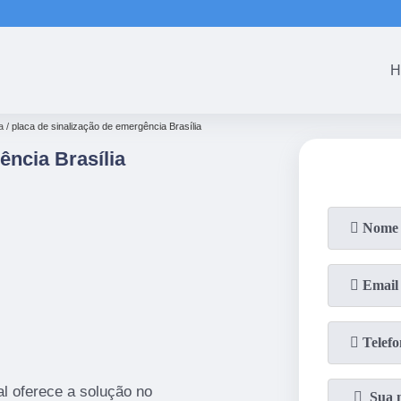
(61)
3465-5301
(61)
3465-53
H
a
placa de sinalização de emergência Brasília
ência Brasília
l oferece a solução no