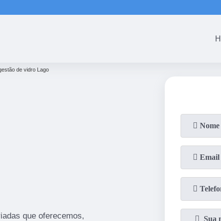
(61)
3465-5301
(61)
3465-53
H
gestão de vidro Lago
iadas que oferecemos,