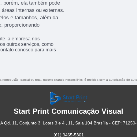
as, porém, ela também pode
 áreas internas ou externas.
elos e tamanhos, além da
o, proporcionando
nte, a empresa nos
s outros serviços, como
contato conosco para mais
ua reprodução, parcial ou total, mesmo citando nossos links, é proibida sem a autorização do auto
Start Print Comunicação Visual
A Qd. 11, Conjunto 3, Lotes 3 e 4 , 11, Sala 104 Brasília - CEP: 71250
(61) 3465-5301