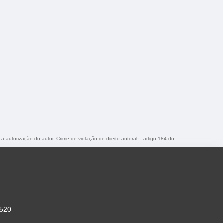
 a autorização do autor. Crime de violação de direito autoral – artigo 184 do
-520