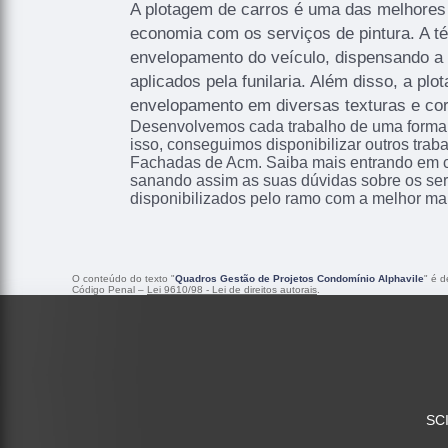
A plotagem de carros é uma das melhore
economia com os serviços de pintura. A té
envelopamento do veículo, dispensando a
aplicados pela funilaria. Além disso, a pl
envelopamento em diversas texturas e co
Desenvolvemos cada trabalho de uma forma p
isso, conseguimos disponibilizar outros trab
Fachadas de Acm. Saiba mais entrando em 
sanando assim as suas dúvidas sobre os ser
disponibilizados pelo ramo com a melhor ma
O conteúdo do texto "
Quadros Gestão de Projetos Condomínio Alphavile
" é d
Código Penal –
Lei 9610/98 - Lei de direitos autorais
.
SCI