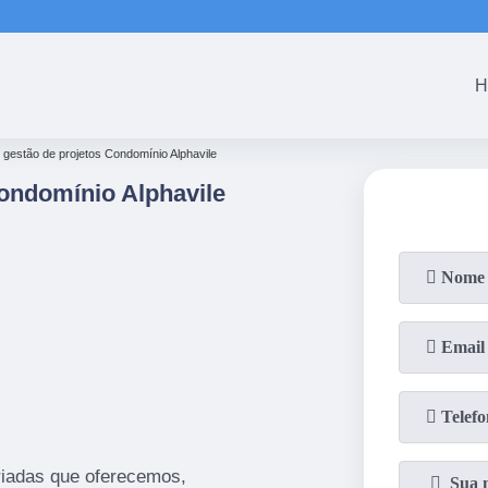
(61)
3465-5301
(61)
3465-53
H
 gestão de projetos Condomínio Alphavile
ondomínio Alphavile
iadas que oferecemos,