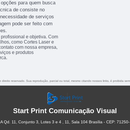
s opções para quem busca
cnica de consiste no
 necessidade de serviços
otagem pode ser feito com
res.
rofissional e objetiva. Com
alhos, como Cortes Laser e
contato com nossa empresa,
viços e produtos
rca.
e direito reservado. Sua reprodução, parcial ou total, mesmo citando nossos links, é proibida sem
Start Print Comunicação Visual
A Qd. 11, Conjunto 3, Lotes 3 e 4 , 11, Sala 104 Brasília - CEP: 71250