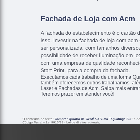
Fachada de Loja com Acm
A fachada do estabelecimento é o cartão de
isso, investir na fachada de loja com acm
ser personalizada, com tamanhos diversos
possibilidade de receber iluminação em le
com uma empresa de qualidade reconhec
Start Print, para a compra da fachada.
Executamos cada trabalho de uma forma Qual
também oferecemos outros trabalhamos, alé
Laser e Fachadas de Acm. Saiba mais entra
Teremos prazer em atender você!
O conteúdo do texto "
Comprar Quadro de Gestão a Vista Taguatinga Sul
" é d
Código Penal –
Lei 9610/98 - Lei de direitos autorais
.