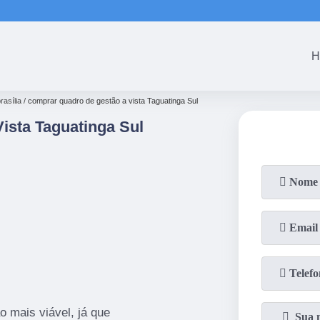
(61)
3465-5301
(61)
3465-53
H
rasília
comprar quadro de gestão a vista Taguatinga Sul
ista Taguatinga Sul
o mais viável, já que