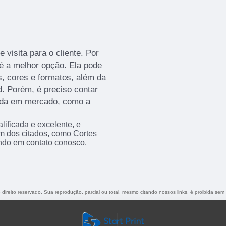
 visita para o cliente. Por
 é a melhor opção. Ela pode
, cores e formatos, além da
d. Porém, é preciso contar
ida em mercado, como a
ificada e excelente, e
m dos citados, como Cortes
ndo em contato conosco.
e direito reservado. Sua reprodução, parcial ou total, mesmo citando nossos links, é proibida sem 