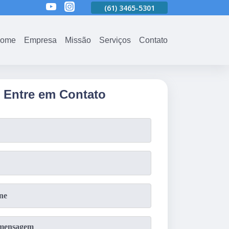
01
(61)
3465-5301
(61)
3465-5301
(61)
3465-5301
ome
Empresa
Missão
Serviços
Contato
Entre em Contato