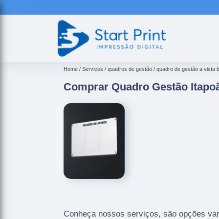
Home
Serviços
quadros de gestão
quadro de gestão a vista b
Comprar Quadro Gestão Itapo
Conheça nossos serviços, são opções var