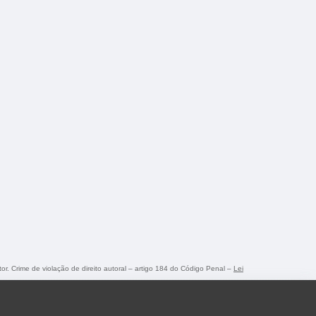
tor. Crime de violação de direito autoral – artigo 184 do Código Penal –
Lei