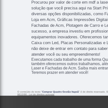
Procurou por valor de corte em mdf a lase
solução que você precisa aqui na Start P
diversas opções disponibilizadas, como 
Loja em Acm, Gráficas Impressões Digitais
Fachadas de Acm, Plotagem de Carro e Let
sucesso, a empresa investiu em profissi
equipamentos inovadores. Oferecemos ta
Caixa com Led, Placas Personalizadas e 
não deixe de entrar em contato para sabe
atender você ou seu empreendimento!
Executamos cada trabalho de uma forma Qual
também oferecemos outros trabalhamos, alé
Laser e Fachadas de Acm. Saiba mais entra
Teremos prazer em atender você!
O conteúdo do texto "
Comprar Quadro Gestão Itapoã
" é de direito reservado. 
9610/98 - Lei de direitos autorais
.