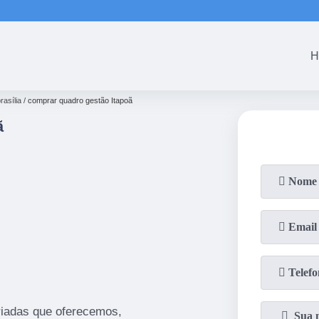
(61)
3465-5301
(61)
3465-53
H
rasília
comprar quadro gestão Itapoã
ã
iadas que oferecemos,