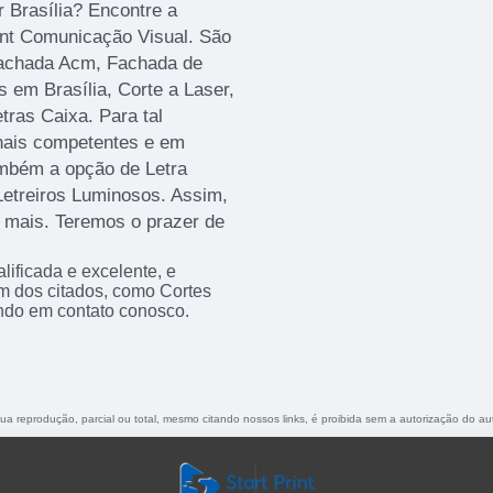
r Brasília? Encontre a
rint Comunicação Visual. São
Fachada Acm, Fachada de
 em Brasília, Corte a Laser,
ras Caixa. Para tal
onais competentes e em
mbém a opção de Letra
Letreiros Luminosos. Assim,
r mais. Teremos o prazer de
ificada e excelente, e
m dos citados, como Cortes
ndo em contato conosco.
Sua reprodução, parcial ou total, mesmo citando nossos links, é proibida sem a autorização do au