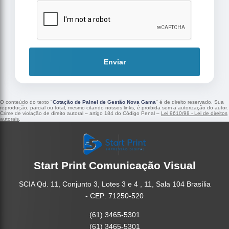
Enviar
O conteúdo do texto "
Cotação de Painel de Gestão Nova Gama
" é de direito reservado. Sua
reprodução, parcial ou total, mesmo citando nossos links, é proibida sem a autorização do autor.
Crime de violação de direito autoral – artigo 184 do Código Penal –
Lei 9610/98 - Lei de direitos
autorais
.
Start Print Comunicação Visual
SCIA Qd. 11, Conjunto 3, Lotes 3 e 4 , 11, Sala 104 Brasília
- CEP: 71250-520
(61) 3465-5301
(61) 3465-5301