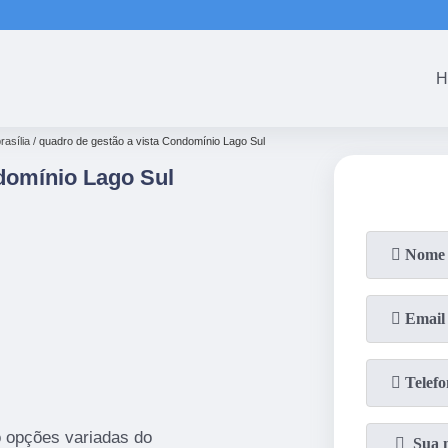
(61)
3465-5301
(61)
3465-53
H
rasília
quadro de gestão a vista Condomínio Lago Sul
domínio Lago Sul
o opções variadas do