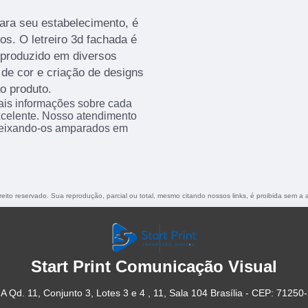
ara seu estabelecimento, é
s. O letreiro 3d fachada é
 produzido em diversos
de cor e criação de designs
o produto.
ais informações sobre cada
xcelente. Nosso atendimento
 deixando-os amparados em
ireito reservado. Sua reprodução, parcial ou total, mesmo citando nossos links, é proibida sem a 
Start Print Comunicação Visual
A Qd. 11, Conjunto 3, Lotes 3 e 4 , 11, Sala 104 Brasília - CEP: 71250