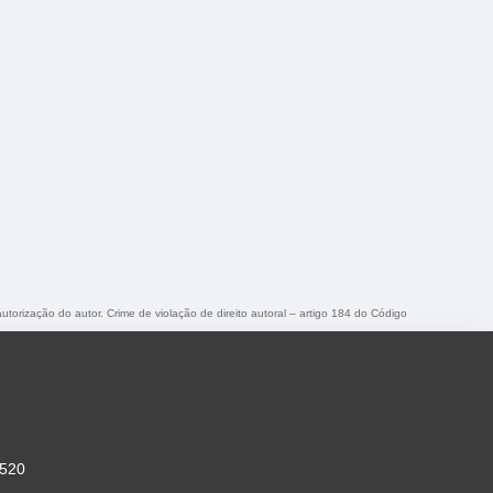
autorização do autor. Crime de violação de direito autoral – artigo 184 do Código
-520