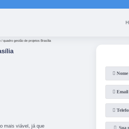
(61)
3465-5301
(61)
3465-53
H
o
quadro gestão de projetos Brasília
sília
o mais viável, já que