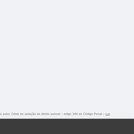
do autor. Crime de violação de direito autoral – artigo 184 do Código Penal –
Lei