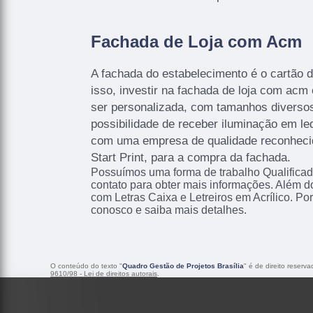
Fachada de Loja com Acm
A fachada do estabelecimento é o cartão de
isso, investir na fachada de loja com acm
ser personalizada, com tamanhos diversos
possibilidade de receber iluminação em le
com uma empresa de qualidade reconhec
Start Print, para a compra da fachada.
Possuímos uma forma de trabalho Qualificad
contato para obter mais informações. Além d
com Letras Caixa e Letreiros em Acrílico. Por
conosco e saiba mais detalhes.
O conteúdo do texto "
Quadro Gestão de Projetos Brasília
" é de direito reserv
9610/98 - Lei de direitos autorais
.