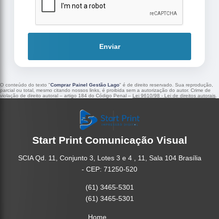
Enviar
O conteúdo do texto "
Comprar Painel Gestão Lago
" é de direito reservado. Sua reprodução,
parcial ou total, mesmo citando nossos links, é proibida sem a autorização do autor. Crime de
violação de direito autoral – artigo 184 do Código Penal –
Lei 9610/98 - Lei de direitos autorais
.
Start Print Comunicação Visual
SCIA Qd. 11, Conjunto 3, Lotes 3 e 4 , 11, Sala 104 Brasília
- CEP: 71250-520
(61) 3465-5301
(61) 3465-5301
Home