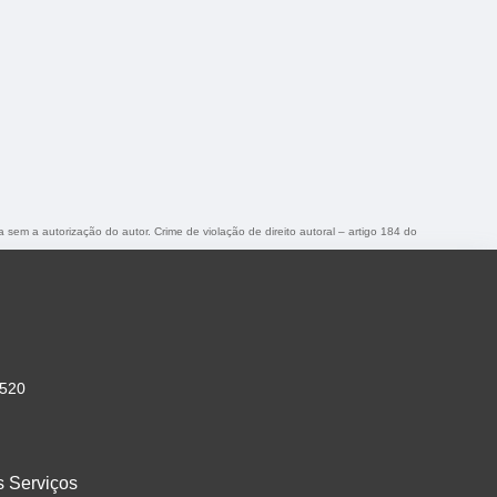
a sem a autorização do autor. Crime de violação de direito autoral – artigo 184 do
-520
s Serviços