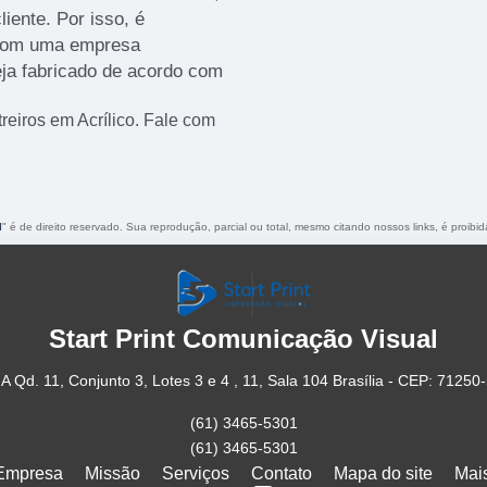
iente. Por isso, é
 com uma empresa
eja fabricado de acordo com
eiros em Acrílico. Fale com
l
" é de direito reservado. Sua reprodução, parcial ou total, mesmo citando nossos links, é proibid
Start Print Comunicação Visual
A Qd. 11, Conjunto 3, Lotes 3 e 4 , 11, Sala 104 Brasília - CEP: 71250
(61) 3465-5301
(61) 3465-5301
Empresa
Missão
Serviços
Contato
Mapa do site
Mai