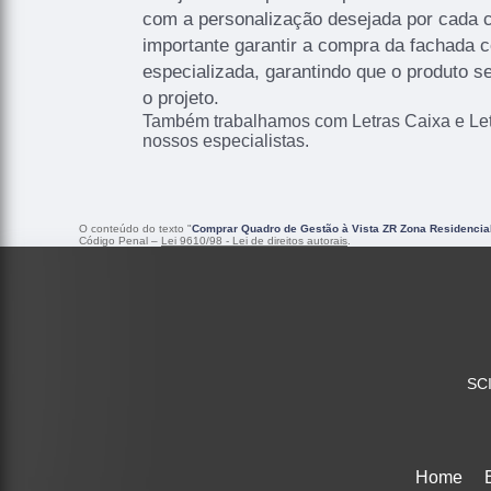
com a personalização desejada por cada cl
importante garantir a compra da fachada
especializada, garantindo que o produto s
o projeto.
Também trabalhamos com Letras Caixa e Letr
nossos especialistas.
O conteúdo do texto "
Comprar Quadro de Gestão à Vista ZR Zona Residencia
Código Penal –
Lei 9610/98 - Lei de direitos autorais
.
SCI
Home