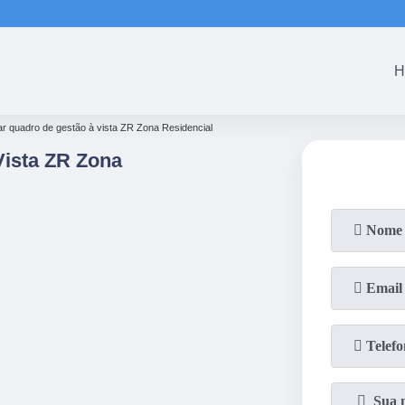
(61)
3465-5301
(61)
3465-53
H
r quadro de gestão à vista ZR Zona Residencial
ista ZR Zona