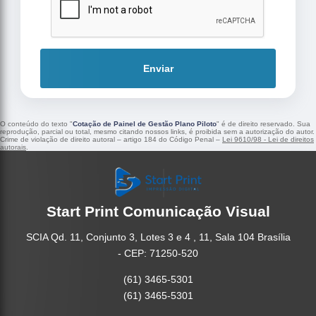
Enviar
O conteúdo do texto "
Cotação de Painel de Gestão Plano Piloto
" é de direito reservado. Sua
reprodução, parcial ou total, mesmo citando nossos links, é proibida sem a autorização do autor.
Crime de violação de direito autoral – artigo 184 do Código Penal –
Lei 9610/98 - Lei de direitos
autorais
.
Start Print Comunicação Visual
SCIA Qd. 11, Conjunto 3, Lotes 3 e 4 , 11, Sala 104 Brasília
- CEP: 71250-520
(61) 3465-5301
(61) 3465-5301