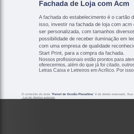
Fachada de Loja com Acm
A fachada do estabelecimento é o cartão de
isso, investir na fachada de loja com acm
ser personalizada, com tamanhos diversos
possibilidade de receber iluminação em le
com uma empresa de qualidade reconhec
Start Print, para a compra da fachada.
Nossos profissionais estão prontos para at
oferecermos, além do que já foi citado, outr
Letras Caixa e Letreiros em Acrílico. Por iss
O conteúdo do texto "
Painel de Gestão Planaltina
" é de direito reservado. Sua
- Lei de direitos autorais
.