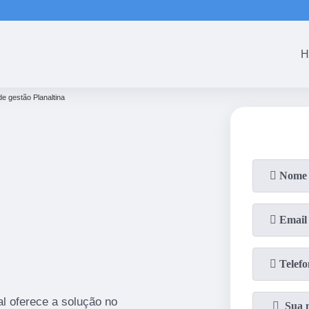
(61)
3465-5301
(61)
3465-53
H
de gestão Planaltina
l oferece a solução no