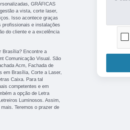
ersonalizadas, GRÁFICAS
gestão a vista, corte laser,
iços. Isso acontece graças
profissionais e instalações
o do cliente e a excelência
r Brasília? Encontre a
rint Comunicação Visual. São
Fachada Acm, Fachada de
 em Brasília, Corte a Laser,
ras Caixa. Para tal
onais competentes e em
mbém a opção de Letra
Letreiros Luminosos. Assim,
r mais. Teremos o prazer de