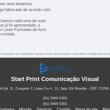
 com uma empresa
eja fabricado de acordo com
sclarecer cada uma de suas
e já foi apresentado, o
s Laser Fachadas de Acm,
 contato.
ito reservado. Sua reprodução, parcial ou total, mesmo citando nossos links, é proibida sem a aut
Start Print Comunicação Visual
A Qd. 11, Conjunto 3, Lotes 3 e 4 , 11, Sala 104 Brasília - CEP: 71250
(61) 3465-5301
(61) 3465-5301
Empresa
Missão
Serviços
Contato
Mapa do site
Mai