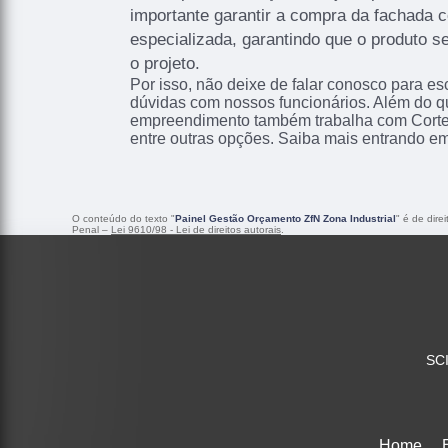
importante garantir a compra da fachada
especializada, garantindo que o produto s
o projeto.
Por isso, não deixe de falar conosco para e
dúvidas com nossos funcionários. Além do qu
empreendimento também trabalha com Corte
entre outras opções. Saiba mais entrando em
O conteúdo do texto "
Painel Gestão Orçamento ZfN Zona Industrial
" é de dire
Penal –
Lei 9610/98 - Lei de direitos autorais
.
SCI
Home