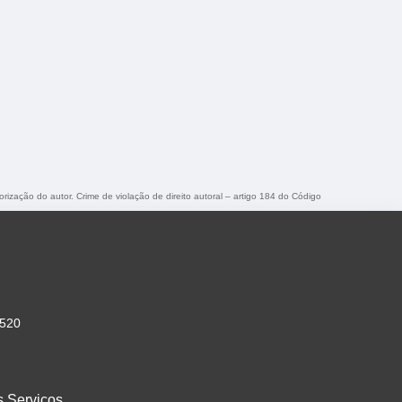
orização do autor. Crime de violação de direito autoral – artigo 184 do Código
-520
s Serviços