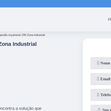
(61)
3465-5301
(61)
3465-53
H
 gestão orçamento ZfN Zona Industrial
ona Industrial
encontra a solução que