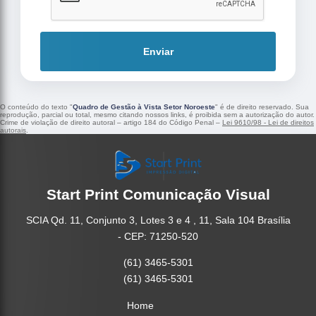
Enviar
O conteúdo do texto "
Quadro de Gestão à Vista Setor Noroeste
" é de direito reservado. Sua
reprodução, parcial ou total, mesmo citando nossos links, é proibida sem a autorização do autor.
Crime de violação de direito autoral – artigo 184 do Código Penal –
Lei 9610/98 - Lei de direitos
autorais
.
Start Print Comunicação Visual
SCIA Qd. 11, Conjunto 3, Lotes 3 e 4 , 11, Sala 104 Brasília
- CEP: 71250-520
(61) 3465-5301
(61) 3465-5301
Home