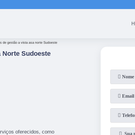
(61)
3465-5301
(61)
3465-53
H
s de gestão a vista asa norte Sudoeste
a Norte Sudoeste
rviços oferecidos, como