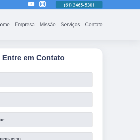
01
(61)
3465-5301
(61)
3465-5301
(61)
3465-5301
ome
Empresa
Missão
Serviços
Contato
Entre em Contato