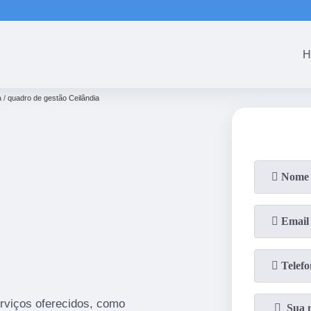
(61)
3465-5301
(61)
3465-53
H
a
quadro de gestão Ceilândia
rviços oferecidos, como