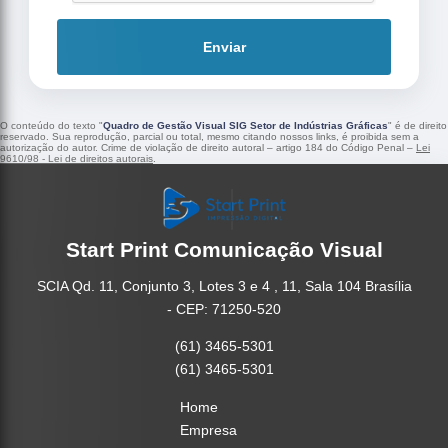
Enviar
O conteúdo do texto "
Quadro de Gestão Visual SIG Setor de Indústrias Gráficas
" é de direito
reservado. Sua reprodução, parcial ou total, mesmo citando nossos links, é proibida sem a
autorização do autor. Crime de violação de direito autoral – artigo 184 do Código Penal –
Lei
9610/98 - Lei de direitos autorais
.
Start Print Comunicação Visual
SCIA Qd. 11, Conjunto 3, Lotes 3 e 4 , 11, Sala 104 Brasília
- CEP: 71250-520
(61) 3465-5301
(61) 3465-5301
Home
Empresa